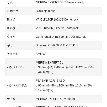
リム
MERIDA EXPERT SL Tubeless ready
スポーク
Black stainless
F.ハブ
VP CLK170F 100x12 Centerlock
R.ハブ
VP CLK270R 142x12 Centerlock
タイヤ
Continental Ultra Sport III 700x28C fold
ギヤ
Shimano CS-R7000 11-30T 11S
チェーン
KMC X11
MERIDA EXPERT SL
ハンドルバー
L:380mm(44) L:400mm(46/48) L:420mm(50)
L:440mm(52)
FSA SMR ACR -6 ASD
ハンドルステム
L:90mm(44/46) L:100mm(48) L:110mm(50)
L:120mm(52)
サドル
MERIDA EXPERT SL V-mount