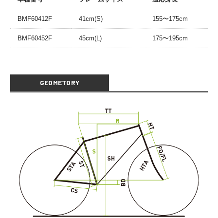
BMF60412F
41cm(S)
155〜175cm
BMF60452F
45cm(L)
175〜195cm
GEOMETORY