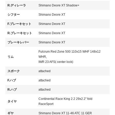
R.ディレーラ
Shimano Deore XT Shadow+
シフター
Shimano Deore XT
F.ブレーキセット
Shimano Deore XT
R.ブレーキセット
Shimano Deore XT
ブレーキレバー
Shimano Deore XT
Fulcrum Red Zone 500 110x15 WHF 148x12
リム
WHR,
IWR 23 AFS( center lock)
スポーク
attached
F.ハブ
attached
R.ハブ
attached
Continental Race King 2.2 29x2.2" fold
タイヤ
RaceSport
ギヤ
Shimano Deore XT 11-46 ATC 11 GER