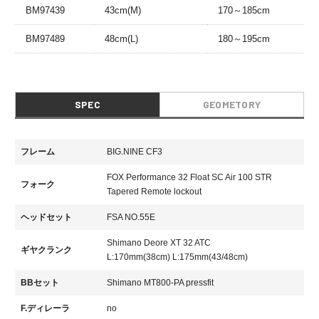
BM97439
43cm(M)
170～185cm
BM97489
48cm(L)
180～195cm
SPEC
GEOMETORY
フレーム
BIG.NINE CF3
FOX Performance 32 Float SC Air 100 STR
フォーク
Tapered Remote lockout
ヘッドセット
FSA NO.55E
Shimano Deore XT 32 ATC
ギヤクランク
L:170mm(38cm) L:175mm(43/48cm)
BBセット
Shimano MT800-PA pressfit
F.ディレーラ
no