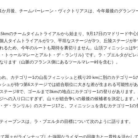
1か月後、チームバーレーン・ヴィクトリアスは、今年最後のグランツー
15kmのチームタイムトライアルから始まり、9月17日のマドリード中心
個人タイムトライアルが1つ、平坦なステージが3つ、丘陵ステージが8
れるため、今年のルートも期待を裏切りません。山頂フィニッシュは9つ
ュ・トゥールマレーとアルト・デ・ランリル) です。ラ・ブエルタがピレネ
なります（山脈のフランス側にあるツールマレー峠を含む）。
れ、カテゴリー1の山岳フィニッシュと残り20 kmに別のカテゴリー
ッシュが待つ第6ステージでは総合順位に大きな差が生まれる
可能性があ
テージ8で、ゴールまで3kmの地点にカテゴリー1の登りがあります。
ジへの入り口にすぎず、山々が総合争いの最後の候補者を決定します。
・デ・ランリル）のステージ17と、フィニッシュを含むカテゴリー1の
ティーブンスは、ラ・ブエルタの目標について次のように語ります。
向けて我々がラインナップした強固なライダーの回復力と一貫性を活かし