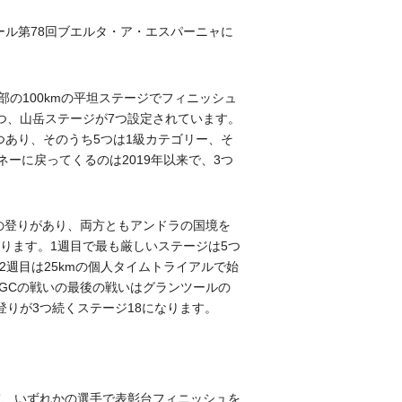
ル第78回ブエルタ・ア・エスパーニャに
部の100kmの平坦ステージでフィニッシュ
つ、山岳ステージが7つ設定されています。
あり、そのうち5つは1級カテゴリー、そ
ーに戻ってくるのは2019年以来で、3つ
1の登りがあり、両方ともアンドラの国境を
ります。1週目で最も厳しいステージは5つ
2週目は25kmの個人タイムトライアルで始
GCの戦いの最後の戦いはグランツールの
登りが3つ続くステージ18になります。
て、いずれかの選手で表彰台フィニッシュを