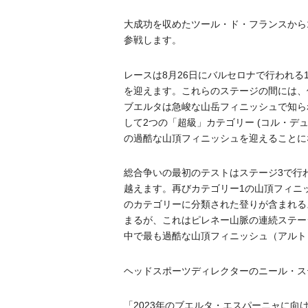
大成功を収めたツール・ド・フランスから
参戦します。
レースは8月26日にバルセロナで行われる
を迎えます。これらのステージの間には、
ブエルタは急峻な山岳フィニッシュで知ら
して2つの「超級」カテゴリー (コル・デ
の過酷な山頂フィニッシュを迎えることに
総合争いの最初のテストはステージ3で行わ
越えます。再びカテゴリー1の山頂フィニ
のカテゴリーに分類された登りが含まれるス
まるが、これはピレネー山脈の連続ステー
中で最も過酷な山頂フィニッシュ（アルト
ヘッドスポーツディレクターのニール・ス
「2023年のブエルタ・エスパーニャに