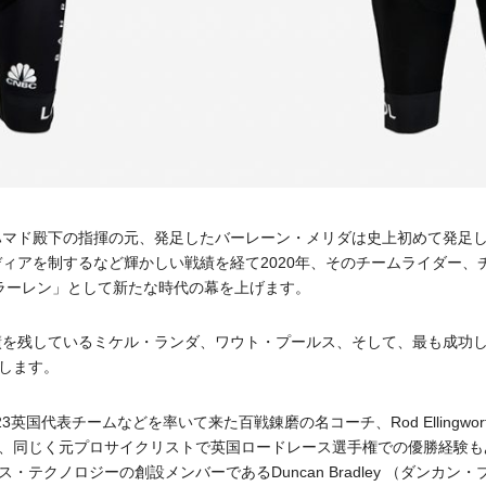
・ハマド殿下の指揮の元、発⾜したバーレーン・メリダは史上初めて発⾜
ディアを制するなど輝かしい戦績を経て2020年、そのチームライダー
クラーレン」として新たな時代の幕を上げます。
成績を残しているミケル・ランダ、ワウト・プールス、そして、最も成功
します。
英国代表チームなどを率いて来た百戦錬磨の名コーチ、Rod Ellingw
同じく元プロサイクリストで英国ロードレース選⼿権での優勝経験もあるR
テクノロジーの創設メンバーであるDuncan Bradley （ダンカ