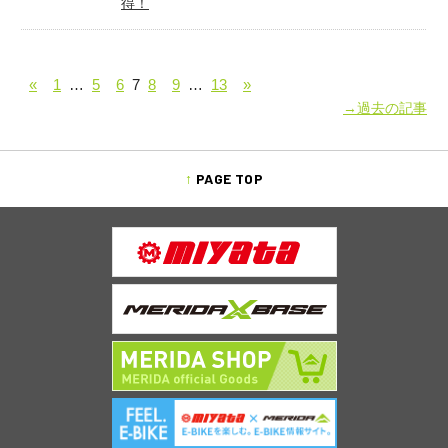
得！
«
1
…
5
6
7
8
9
…
13
»
→過去の記事
PAGE TOP