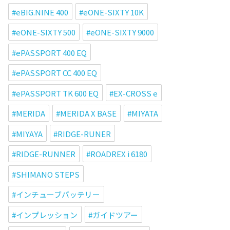
eBIG.NINE 400
eONE-SIXTY 10K
eONE-SIXTY 500
eONE-SIXTY 9000
ePASSPORT 400 EQ
ePASSPORT CC 400 EQ
ePASSPORT TK 600 EQ
EX-CROSS e
MERIDA
MERIDA X BASE
MIYATA
MIYAYA
RIDGE-RUNER
RIDGE-RUNNER
ROADREX i 6180
SHIMANO STEPS
インチューブバッテリー
インプレッション
ガイドツアー