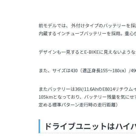
前モデルでは、 外付けタイプのバッテリーを
内蔵するインチューブバッテリーを採用。重心
デザインも一見するとE-BIKEに見えないよ
また、サイズは430（適正身長155～180㎝）/4
またバッテリーは36V/11.6AhのE8014リ
105kmとなっており、バッテリー残量を気に
定める標準パターン走行時の走行距離）
ドライブユニットはハイパワ