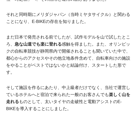
それと同時期にメリダジャパン（当時ミヤタサイクル）と関わる
ことになり、E-BIKEの存在を知りました。
まだ日本で発売される前でしたが、試作モデルを山で試したとこ
ろ、
急な山道でも楽に登れる
感触を得ました。また、オリンピッ
クの自転車競技が静岡県内で開催されることも聞いていた中で、
都心からのアクセスやその他立地条件含めて、自転車向けの施設
をやることがベストではないかと結論付け、スタートした形で
す。
そして施設を作るにあたり、中上級者だけでなく、当社で運営し
ているホテルへと宿泊で来られた一般のお客さんでも
楽しく山を
走れる
ものとして、太いタイヤの走破性と電動アシストのE-
BIKEを導入することにしました。