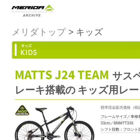
メリダトップ
> キッズ
MATTS J24 TEAM
サス
レーキ搭載の キッズ用レ
標準現金販売価格（税抜
フレームサイズ／車種
33cm／BMMTT336
シフト段数
：フロント2