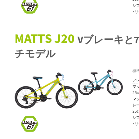
シ
×リ
MATTS J20
Vブレーキと7
チモデル
標
フ
マ
25
マッ
レー
25
シ
×リ