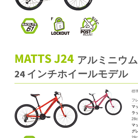
MATTS J24
アルミニウムフ
24 インチホイールモデル
標
フ
マ
ラッ
28
マッ
グレ
28